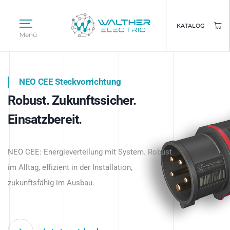
KATALOG
Menü
NEO CEE Steckvorrichtung
NEO ISY System
Robust. Zukunftssicher.
Intelligenz trifft Energie.
WALTHER ELECTRIC
Einsatzbereit.
Intelligente Stromverteilung
Das innovative Stecksystem für industrielle
beginnt hier.
NEO CEE: Energieverteilung mit System. Robust
Anwendungen – robust, IP-geschützt und
im Alltag, effizient in der Installation,
zukunftsfähig.
zukunftsfähig im Ausbau.
Jetzt entdecken
Jetzt entdecken