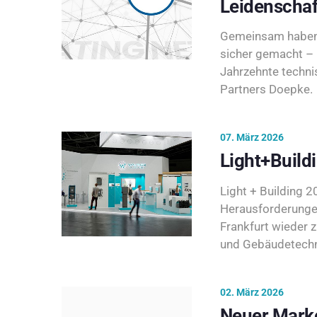
Leidenschaf
Gemeinsam haben 
sicher gemacht – 
Jahrzehnte techni
Partners Doepke.
07. März 2026
Light+Build
Light + Building 20
Herausforderunge
Frankfurt wieder 
und Gebäudetechni
02. März 2026
Neuer Marke