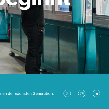
stem für industrielle Anwendungen –
d zukunftsfähig.
ecken
onen der nächsten Generation: