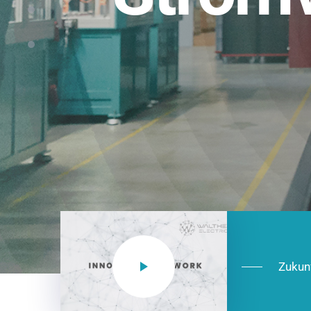
Einsatzberei
NEO CEE: Energieverteilung mit System.
effizient in der Installation, zukunftsfäh
Jetzt entdecken
Zukun