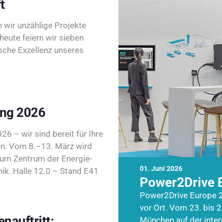
t
wir unzählige Projekte
heute feiern wir sieben
sche Exzellenz unseres
ing 2026
26 – wir sind bereit für Ihre
n. Vom 8.–13. März wird
zum Zentrum der Energie-
01. Juni 2026
k. Halle 12.0 – Stand E41
Power2Drive 
Power2Drive Europe 2
vor Ort. Vom 23. bis 2
nauftritt:
München auf der inte