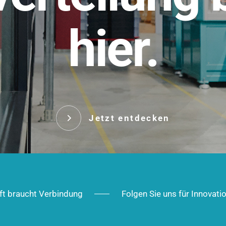
t.
hier.
Das innovative Stecksy
robust, IP-geschützt un
 Robust im Alltag,
ig im Ausbau.
Jetzt entd
Jetzt entdecken
ft braucht Verbindung
Folgen Sie uns für Innovati