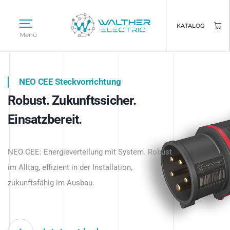
KATALOG
Menü
NEO CEE Steckvorrichtung
NEO ISY System
Robust. Zukunftssicher.
Intelligenz trifft Energie.
WALTHER ELECTRIC
Einsatzbereit.
Intelligente Stromverteilung
Das innovative Stecksystem für industrielle
beginnt hier.
NEO CEE: Energieverteilung mit System. Robust
Anwendungen – robust, IP-geschützt und
im Alltag, effizient in der Installation,
zukunftsfähig.
zukunftsfähig im Ausbau.
Jetzt entdecken
Jetzt entdecken