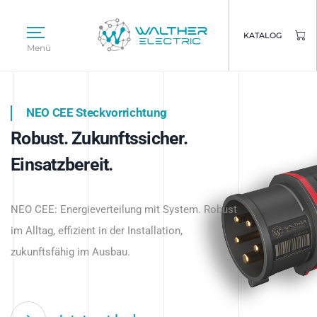
KATALOG
Menü
NEO CEE Steckvorrichtung
NEO ISY System
Robust. Zukunftssicher.
Intelligenz trifft Energie.
WALTHER ELECTRIC
Einsatzbereit.
Intelligente Stromverteilung
Das innovative Stecksystem für industrielle
beginnt hier.
NEO CEE: Energieverteilung mit System. Robust
Anwendungen – robust, IP-geschützt und
im Alltag, effizient in der Installation,
zukunftsfähig.
zukunftsfähig im Ausbau.
Jetzt entdecken
Jetzt entdecken