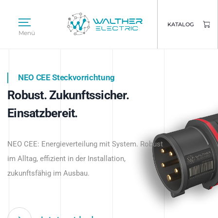
KATALOG
Menü
NEO CEE Steckvorrichtung
NEO ISY System
Robust. Zukunftssicher.
Intelligenz trifft Energie.
WALTHER ELECTRIC
Einsatzbereit.
Intelligente Stromverteilung
Das innovative Stecksystem für industrielle
beginnt hier.
NEO CEE: Energieverteilung mit System. Robust
Anwendungen – robust, IP-geschützt und
im Alltag, effizient in der Installation,
zukunftsfähig.
zukunftsfähig im Ausbau.
Jetzt entdecken
Jetzt entdecken