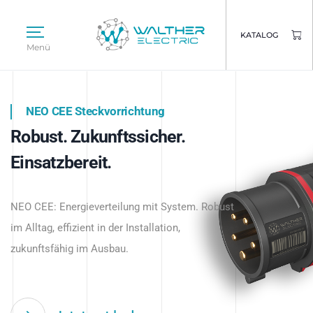
KATALOG
Menü
NEO CEE Steckvorrichtung
NEO ISY System
Robust. Zukunftssicher.
Intelligenz trifft Energie.
WALTHER ELECTRIC
Einsatzbereit.
Intelligente Stromverteilung
Das innovative Stecksystem für industrielle
beginnt hier.
NEO CEE: Energieverteilung mit System. Robust
Anwendungen – robust, IP-geschützt und
im Alltag, effizient in der Installation,
zukunftsfähig.
zukunftsfähig im Ausbau.
Jetzt entdecken
Jetzt entdecken