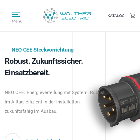
KATALOG
Menü
NEO CEE Steckvorrichtung
NEO ISY System
Robust. Zukunftssicher.
Intelligenz trifft Energie.
WALTHER ELECTRIC
Einsatzbereit.
Intelligente Stromverteilung
Das innovative Stecksystem für industrielle
beginnt hier.
NEO CEE: Energieverteilung mit System. Robust
Anwendungen – robust, IP-geschützt und
im Alltag, effizient in der Installation,
zukunftsfähig.
zukunftsfähig im Ausbau.
Jetzt entdecken
Jetzt entdecken