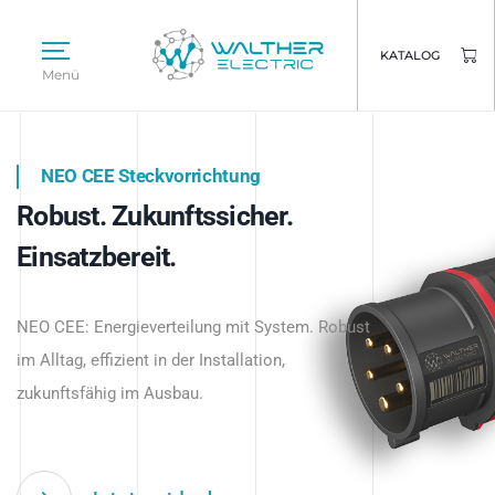
KATALOG
Menü
NEO CEE Steckvorrichtung
NEO ISY System
Robust. Zukunftssicher.
Intelligenz trifft Energie.
WALTHER ELECTRIC
Einsatzbereit.
Intelligente Stromverteilung
Das innovative Stecksystem für industrielle
beginnt hier.
NEO CEE: Energieverteilung mit System. Robust
Anwendungen – robust, IP-geschützt und
im Alltag, effizient in der Installation,
zukunftsfähig.
zukunftsfähig im Ausbau.
Jetzt entdecken
Jetzt entdecken