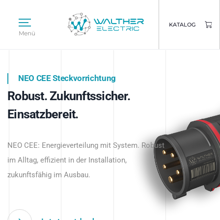
KATALOG
Menü
NEO CEE Steckvorrichtung
NEO ISY System
Robust. Zukunftssicher.
Intelligenz trifft Energie.
WALTHER ELECTRIC
Einsatzbereit.
Intelligente Stromverteilung
Das innovative Stecksystem für industrielle
beginnt hier.
NEO CEE: Energieverteilung mit System. Robust
Anwendungen – robust, IP-geschützt und
im Alltag, effizient in der Installation,
zukunftsfähig.
zukunftsfähig im Ausbau.
Jetzt entdecken
Jetzt entdecken