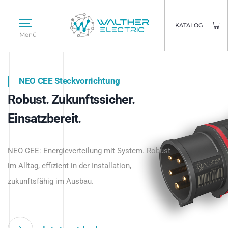
KATALOG
Menü
NEO CEE Steckvorrichtung
NEO ISY System
Robust. Zukunftssicher.
Intelligenz trifft Energie.
WALTHER ELECTRIC
Einsatzbereit.
Intelligente Stromverteilung
Das innovative Stecksystem für industrielle
beginnt hier.
NEO CEE: Energieverteilung mit System. Robust
Anwendungen – robust, IP-geschützt und
im Alltag, effizient in der Installation,
zukunftsfähig.
zukunftsfähig im Ausbau.
Jetzt entdecken
Jetzt entdecken