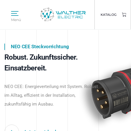
KATALOG
Menü
NEO CEE Steckvorrichtung
NEO ISY System
Robust. Zukunftssicher.
Intelligenz trifft Energie.
WALTHER ELECTRIC
Einsatzbereit.
Intelligente Stromverteilung
Das innovative Stecksystem für industrielle
beginnt hier.
NEO CEE: Energieverteilung mit System. Robust
Anwendungen – robust, IP-geschützt und
im Alltag, effizient in der Installation,
zukunftsfähig.
zukunftsfähig im Ausbau.
Jetzt entdecken
Jetzt entdecken