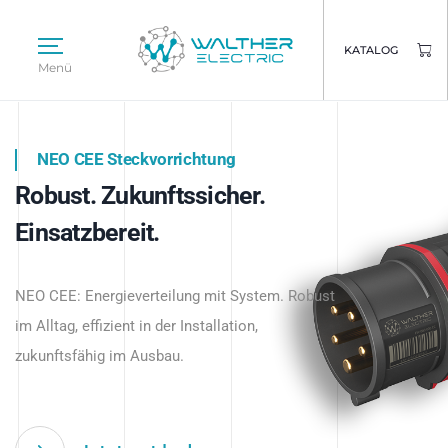
KATALOG
Menü
NEO CEE Steckvorrichtung
NEO ISY System
Robust. Zukunftssicher.
Intelligenz trifft Energie.
WALTHER ELECTRIC
Einsatzbereit.
Intelligente Stromverteilung
Das innovative Stecksystem für industrielle
beginnt hier.
NEO CEE: Energieverteilung mit System. Robust
Anwendungen – robust, IP-geschützt und
im Alltag, effizient in der Installation,
zukunftsfähig.
zukunftsfähig im Ausbau.
Jetzt entdecken
Jetzt entdecken