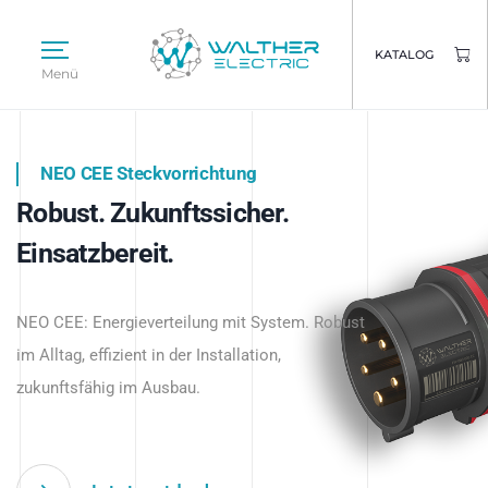
KATALOG
Menü
NEO CEE Steckvorrichtung
NEO ISY System
Robust. Zukunftssicher.
Intelligenz trifft Energie.
WALTHER ELECTRIC
Einsatzbereit.
Intelligente Stromverteilung
Das innovative Stecksystem für industrielle
beginnt hier.
NEO CEE: Energieverteilung mit System. Robust
Anwendungen – robust, IP-geschützt und
im Alltag, effizient in der Installation,
zukunftsfähig.
zukunftsfähig im Ausbau.
Jetzt entdecken
Jetzt entdecken