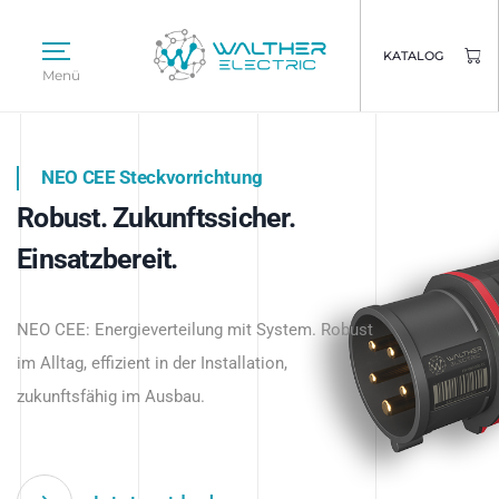
KATALOG
Menü
NEO CEE Steckvorrichtung
NEO ISY System
Robust. Zukunftssicher.
Intelligenz trifft Energie.
WALTHER ELECTRIC
Einsatzbereit.
Intelligente Stromverteilung
Das innovative Stecksystem für industrielle
beginnt hier.
NEO CEE: Energieverteilung mit System. Robust
Anwendungen – robust, IP-geschützt und
im Alltag, effizient in der Installation,
zukunftsfähig.
zukunftsfähig im Ausbau.
Jetzt entdecken
Jetzt entdecken