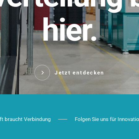
t.
hier.
Das innovative Stecksy
robust, IP-geschützt un
 Robust im Alltag,
ig im Ausbau.
Jetzt entd
Jetzt entdecken
ft braucht Verbindung
Folgen Sie uns für Innovati