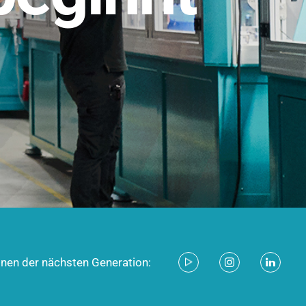
stem für industrielle Anwendungen –
d zukunftsfähig.
ecken
onen der nächsten Generation: