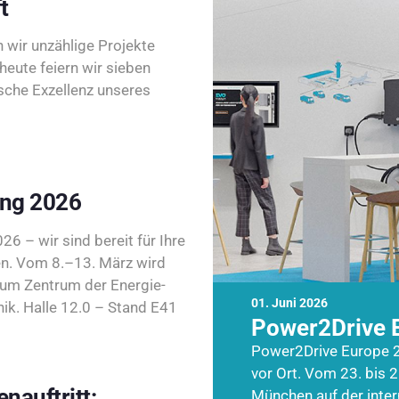
t
wir unzählige Projekte
heute feiern wir sieben
sche Exzellenz unseres
ing 2026
26 – wir sind bereit für Ihre
n. Vom 8.–13. März wird
zum Zentrum der Energie-
01. Juni 2026
k. Halle 12.0 – Stand E41
Power2Drive 
Power2Drive Europe 2
vor Ort. Vom 23. bis 2
nauftritt:
München auf der inte