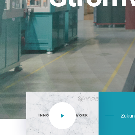
Einsatzberei
NEO CEE: Energieverteilung mit System.
effizient in der Installation, zukunftsfäh
Jetzt entdecken
Zukun