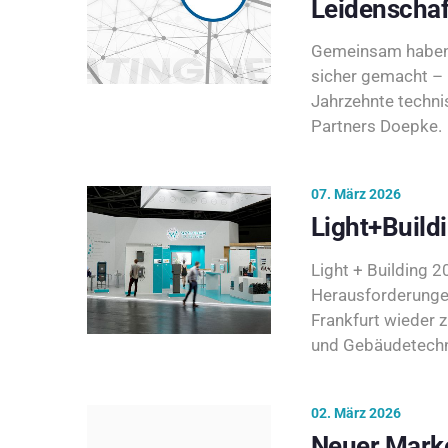
Leidenschaf
Gemeinsam haben 
sicher gemacht – 
Jahrzehnte techni
Partners Doepke.
07. März 2026
Light+Build
Light + Building 20
Herausforderunge
Frankfurt wieder 
und Gebäudetechni
02. März 2026
Neuer Marke