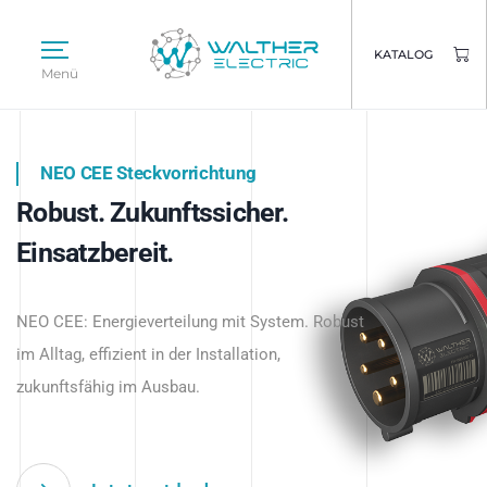
KATALOG
Menü
NEO CEE Steckvorrichtung
NEO ISY System
Robust. Zukunftssicher.
Intelligenz trifft Energie.
WALTHER ELECTRIC
Einsatzbereit.
Intelligente Stromverteilung
Das innovative Stecksystem für industrielle
beginnt hier.
NEO CEE: Energieverteilung mit System. Robust
Anwendungen – robust, IP-geschützt und
im Alltag, effizient in der Installation,
zukunftsfähig.
zukunftsfähig im Ausbau.
Jetzt entdecken
Jetzt entdecken