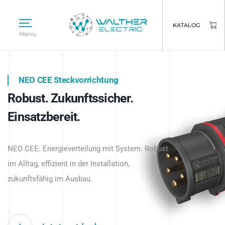
KATALOG
Menü
NEO CEE Steckvorrichtung
NEO ISY System
Robust. Zukunftssicher.
Intelligenz trifft Energie.
WALTHER ELECTRIC
Einsatzbereit.
Intelligente Stromverteilung
Das innovative Stecksystem für industrielle
beginnt hier.
NEO CEE: Energieverteilung mit System. Robust
Anwendungen – robust, IP-geschützt und
im Alltag, effizient in der Installation,
zukunftsfähig.
zukunftsfähig im Ausbau.
Jetzt entdecken
Jetzt entdecken