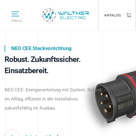
KATALOG
Menü
NEO CEE Steckvorrichtung
NEO ISY System
Robust. Zukunftssicher.
Intelligenz trifft Energie.
WALTHER ELECTRIC
Einsatzbereit.
Intelligente Stromverteilung
Das innovative Stecksystem für industrielle
beginnt hier.
NEO CEE: Energieverteilung mit System. Robust
Anwendungen – robust, IP-geschützt und
im Alltag, effizient in der Installation,
zukunftsfähig.
zukunftsfähig im Ausbau.
Jetzt entdecken
Jetzt entdecken