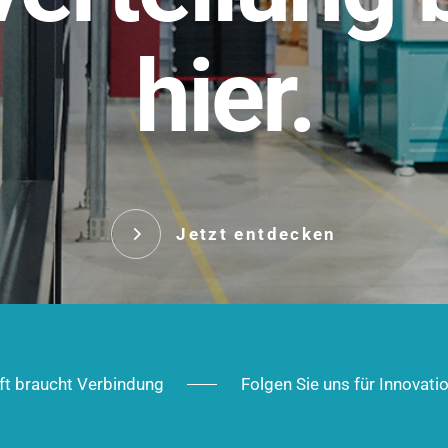
t.
hier.
Das innovative Stecksy
robust, IP-geschützt un
 Robust im Alltag,
ig im Ausbau.
Jetzt entd
Jetzt entdecken
ft braucht Verbindung
Folgen Sie uns für Innovati