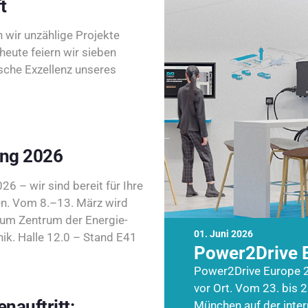
t
wir unzählige Projekte
heute feiern wir sieben
sche Exzellenz unseres
ing 2026
26 – wir sind bereit für Ihre
n. Vom 8.–13. März wird
zum Zentrum der Energie-
01. Juni 2026
k. Halle 12.0 – Stand E41
Power2Drive 
Power2Drive Europe 2
vor Ort. Vom 23. bis 2
nauftritt:
München auf der inte