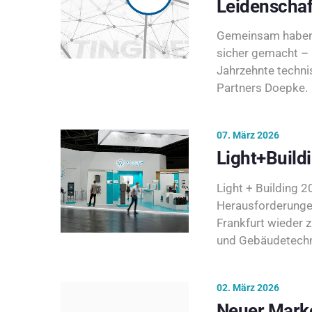
Leidenschaf
Gemeinsam haben 
sicher gemacht – 
Jahrzehnte techni
Partners Doepke.
07. März 2026
Light+Build
Light + Building 20
Herausforderunge
Frankfurt wieder 
und Gebäudetechni
02. März 2026
Neuer Marke