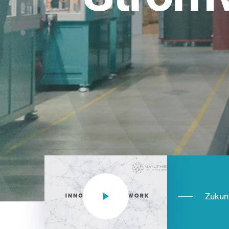
Einsatzberei
NEO CEE: Energieverteilung mit System.
effizient in der Installation, zukunftsfäh
Jetzt entdecken
Zukun