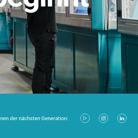
stem für industrielle Anwendungen –
d zukunftsfähig.
ecken
onen der nächsten Generation: