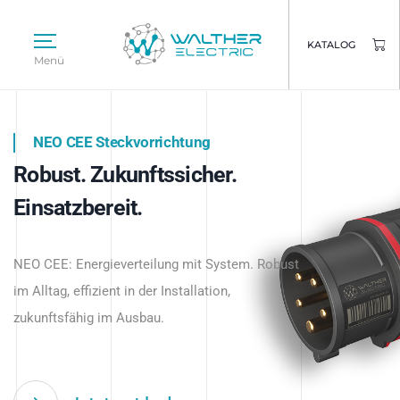
KATALOG
Menü
NEO CEE Steckvorrichtung
NEO ISY System
Robust. Zukunftssicher.
Intelligenz trifft Energie.
WALTHER ELECTRIC
Einsatzbereit.
Intelligente Stromverteilung
Das innovative Stecksystem für industrielle
beginnt hier.
NEO CEE: Energieverteilung mit System. Robust
Anwendungen – robust, IP-geschützt und
im Alltag, effizient in der Installation,
zukunftsfähig.
zukunftsfähig im Ausbau.
Jetzt entdecken
Jetzt entdecken