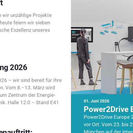
t
wir unzählige Projekte
heute feiern wir sieben
sche Exzellenz unseres
ing 2026
26 – wir sind bereit für Ihre
n. Vom 8.–13. März wird
zum Zentrum der Energie-
01. Juni 2026
k. Halle 12.0 – Stand E41
Power2Drive 
Power2Drive Europe 2
vor Ort. Vom 23. bis 2
nauftritt:
München auf der inte