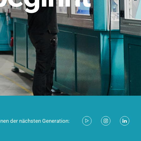
stem für industrielle Anwendungen –
d zukunftsfähig.
ecken
onen der nächsten Generation: