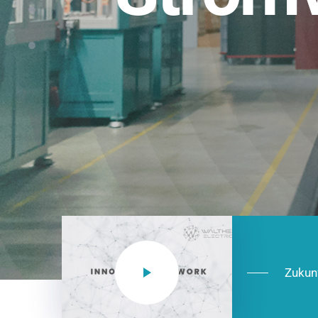
Einsatzberei
NEO CEE: Energieverteilung mit System.
effizient in der Installation, zukunftsfäh
Jetzt entdecken
Zukun