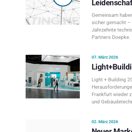
Leidenschaf
Gemeinsam haben 
sicher gemacht – 
Jahrzehnte techni
Partners Doepke.
07. März 2026
Light+Build
Light + Building 20
Herausforderunge
Frankfurt wieder 
und Gebäudetechni
02. März 2026
Neuer Marke