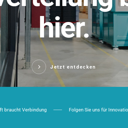
t.
hier.
Das innovative Stecksy
robust, IP-geschützt un
 Robust im Alltag,
ig im Ausbau.
Jetzt entd
Jetzt entdecken
ft braucht Verbindung
Folgen Sie uns für Innovati