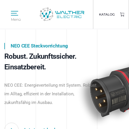
KATALOG
Menü
NEO CEE Steckvorrichtung
NEO ISY System
Robust. Zukunftssicher.
Intelligenz trifft Energie.
WALTHER ELECTRIC
Einsatzbereit.
Intelligente Stromverteilung
Das innovative Stecksystem für industrielle
beginnt hier.
NEO CEE: Energieverteilung mit System. Robust
Anwendungen – robust, IP-geschützt und
im Alltag, effizient in der Installation,
zukunftsfähig.
zukunftsfähig im Ausbau.
Jetzt entdecken
Jetzt entdecken