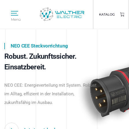
KATALOG
Menü
NEO CEE Steckvorrichtung
NEO ISY System
Robust. Zukunftssicher.
Intelligenz trifft Energie.
WALTHER ELECTRIC
Einsatzbereit.
Intelligente Stromverteilung
Das innovative Stecksystem für industrielle
beginnt hier.
NEO CEE: Energieverteilung mit System. Robust
Anwendungen – robust, IP-geschützt und
im Alltag, effizient in der Installation,
zukunftsfähig.
zukunftsfähig im Ausbau.
Jetzt entdecken
Jetzt entdecken