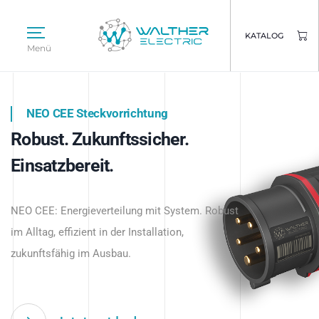
KATALOG
Menü
NEO CEE Steckvorrichtung
NEO ISY System
Robust. Zukunftssicher.
Intelligenz trifft Energie.
WALTHER ELECTRIC
Einsatzbereit.
Intelligente Stromverteilung
Das innovative Stecksystem für industrielle
beginnt hier.
NEO CEE: Energieverteilung mit System. Robust
Anwendungen – robust, IP-geschützt und
im Alltag, effizient in der Installation,
zukunftsfähig.
zukunftsfähig im Ausbau.
Jetzt entdecken
Jetzt entdecken