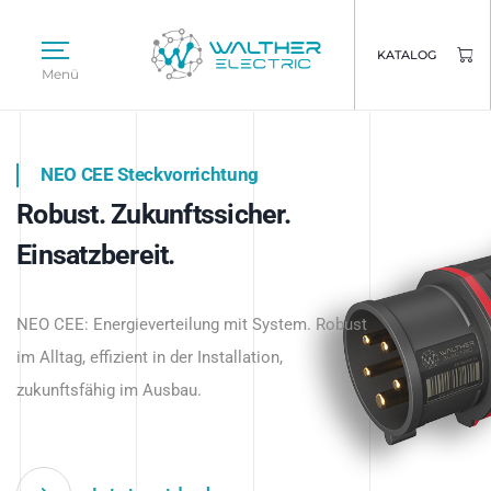
KATALOG
Menü
NEO CEE Steckvorrichtung
NEO ISY System
Robust. Zukunftssicher.
Intelligenz trifft Energie.
WALTHER ELECTRIC
Einsatzbereit.
Intelligente Stromverteilung
Das innovative Stecksystem für industrielle
beginnt hier.
NEO CEE: Energieverteilung mit System. Robust
Anwendungen – robust, IP-geschützt und
im Alltag, effizient in der Installation,
zukunftsfähig.
zukunftsfähig im Ausbau.
Jetzt entdecken
Jetzt entdecken