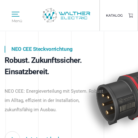
KATALOG
Menü
NEO CEE Steckvorrichtung
NEO ISY System
Robust. Zukunftssicher.
Intelligenz trifft Energie.
WALTHER ELECTRIC
Einsatzbereit.
Intelligente Stromverteilung
Das innovative Stecksystem für industrielle
beginnt hier.
NEO CEE: Energieverteilung mit System. Robust
Anwendungen – robust, IP-geschützt und
im Alltag, effizient in der Installation,
zukunftsfähig.
zukunftsfähig im Ausbau.
Jetzt entdecken
Jetzt entdecken