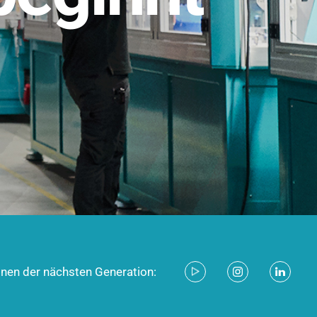
stem für industrielle Anwendungen –
d zukunftsfähig.
ecken
onen der nächsten Generation: