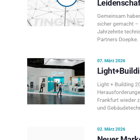
Leidenschaf
Gemeinsam haben 
sicher gemacht – 
Jahrzehnte techni
Partners Doepke.
07. März 2026
Light+Build
Light + Building 20
Herausforderunge
Frankfurt wieder 
und Gebäudetechni
02. März 2026
Neuer Marke