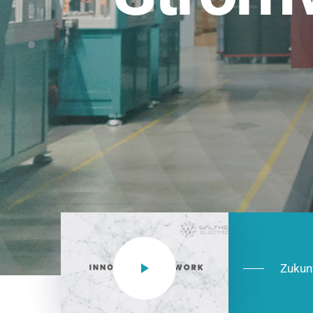
Einsatzberei
NEO CEE: Energieverteilung mit System.
effizient in der Installation, zukunftsfäh
Jetzt entdecken
Zukun