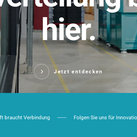
t.
hier.
Das innovative Stecksy
robust, IP-geschützt un
 Robust im Alltag,
ig im Ausbau.
Jetzt entd
Jetzt entdecken
ft braucht Verbindung
Folgen Sie uns für Innovati