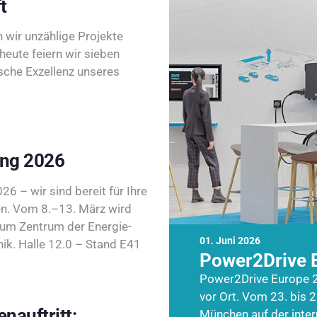
t
wir unzählige Projekte
heute feiern wir sieben
sche Exzellenz unseres
ing 2026
26 – wir sind bereit für Ihre
n. Vom 8.–13. März wird
zum Zentrum der Energie-
01. Juni 2026
k. Halle 12.0 – Stand E41
Power2Drive 
Power2Drive Europe 2
vor Ort. Vom 23. bis 2
nauftritt:
München auf der inte