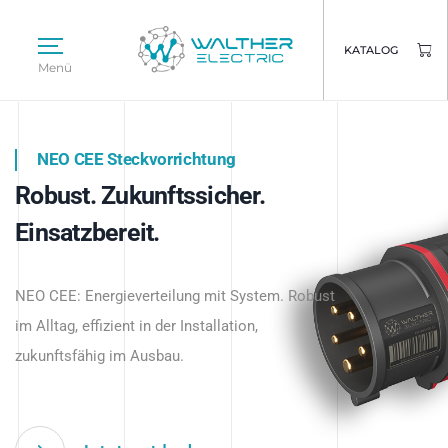
KATALOG
Menü
NEO CEE Steckvorrichtung
NEO ISY System
Robust. Zukunftssicher.
Intelligenz trifft Energie.
WALTHER ELECTRIC
Einsatzbereit.
Intelligente Stromverteilung
Das innovative Stecksystem für industrielle
beginnt hier.
NEO CEE: Energieverteilung mit System. Robust
Anwendungen – robust, IP-geschützt und
im Alltag, effizient in der Installation,
zukunftsfähig.
zukunftsfähig im Ausbau.
Jetzt entdecken
Jetzt entdecken