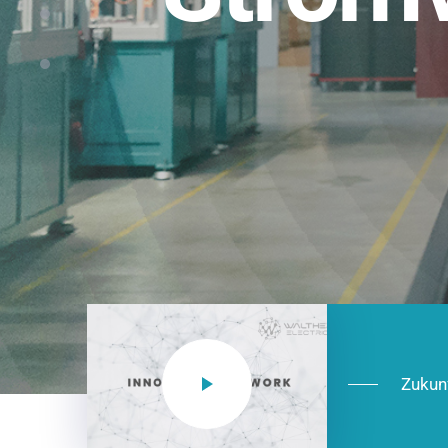
Einsatzberei
NEO CEE: Energieverteilung mit System.
effizient in der Installation, zukunftsfäh
Jetzt entdecken
Zukun