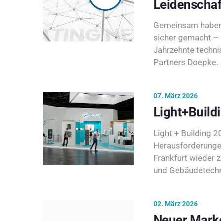
Leidenschaf
Gemeinsam haben 
sicher gemacht – 
Jahrzehnte techni
Partners Doepke.
07. März 2026
Light+Build
Light + Building 20
Herausforderunge
Frankfurt wieder 
und Gebäudetechni
02. März 2026
Neuer Marke