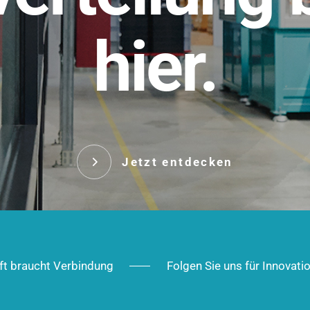
t.
hier.
Das innovative Stecksy
robust, IP-geschützt un
 Robust im Alltag,
ig im Ausbau.
Jetzt entd
Jetzt entdecken
ft braucht Verbindung
Folgen Sie uns für Innovati