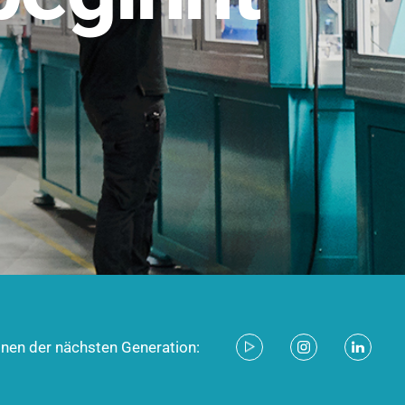
stem für industrielle Anwendungen –
d zukunftsfähig.
ecken
onen der nächsten Generation: