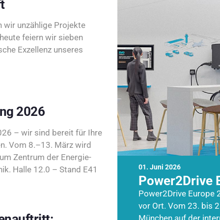
t
wir unzählige Projekte
heute feiern wir sieben
sche Exzellenz unseres
ing 2026
26 – wir sind bereit für Ihre
n. Vom 8.–13. März wird
zum Zentrum der Energie-
01. Juni 2026
k. Halle 12.0 – Stand E41
Power2Drive 
Power2Drive Europe 2
vor Ort. Vom 23. bis 2
nauftritt:
München auf der inte