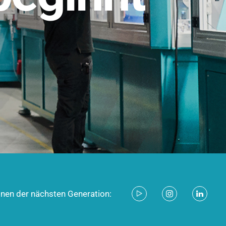
stem für industrielle Anwendungen –
d zukunftsfähig.
ecken
onen der nächsten Generation: