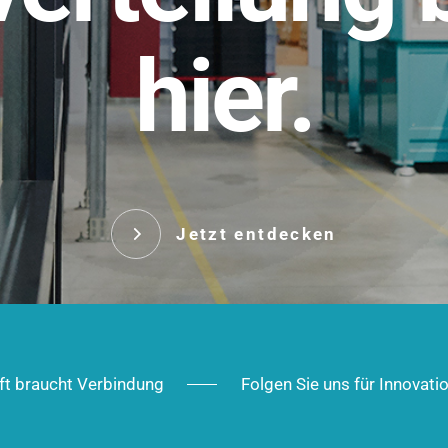
t.
hier.
Das innovative Stecksy
robust, IP-geschützt un
 Robust im Alltag,
ig im Ausbau.
Jetzt entd
Jetzt entdecken
ft braucht Verbindung
Folgen Sie uns für Innovati