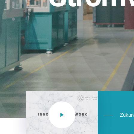
Einsatzberei
NEO CEE: Energieverteilung mit System.
effizient in der Installation, zukunftsfäh
Jetzt entdecken
Zukun