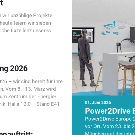
t
wir unzählige Projekte
heute feiern wir sieben
sche Exzellenz unseres
ing 2026
26 – wir sind bereit für Ihre
n. Vom 8.–13. März wird
zum Zentrum der Energie-
01. Juni 2026
k. Halle 12.0 – Stand E41
Power2Drive 
Power2Drive Europe 2
vor Ort. Vom 23. bis 2
nauftritt:
München auf der inte