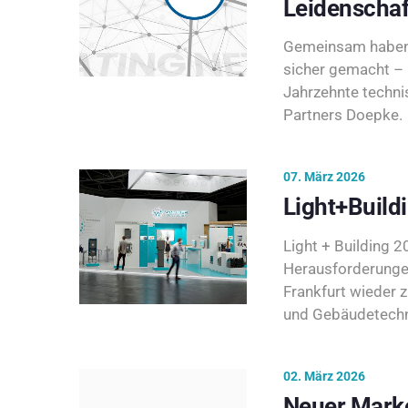
Leidenschaf
Gemeinsam haben 
sicher gemacht – 
Jahrzehnte techni
Partners Doepke.
07. März 2026
Light+Build
Light + Building 20
Herausforderunge
Frankfurt wieder 
und Gebäudetechni
02. März 2026
Neuer Marke