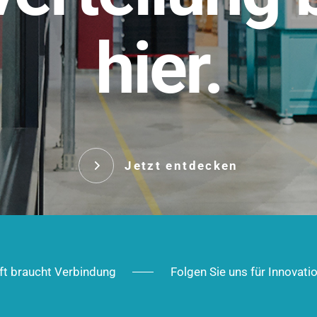
t.
hier.
Das innovative Stecksy
robust, IP-geschützt un
 Robust im Alltag,
ig im Ausbau.
Jetzt entd
Jetzt entdecken
ft braucht Verbindung
Folgen Sie uns für Innovati