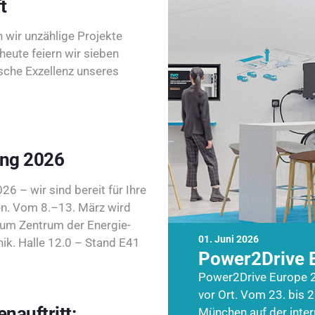
t
wir unzählige Projekte
heute feiern wir sieben
sche Exzellenz unseres
ing 2026
26 – wir sind bereit für Ihre
n. Vom 8.–13. März wird
zum Zentrum der Energie-
01. Juni 2026
k. Halle 12.0 – Stand E41
Power2Drive 
Power2Drive Europe 2
vor Ort. Vom 23. bis 2
nauftritt:
München auf der inte