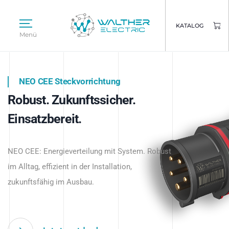
KATALOG
Menü
NEO CEE Steckvorrichtung
NEO ISY System
Robust. Zukunftssicher.
Intelligenz trifft Energie.
WALTHER ELECTRIC
Einsatzbereit.
Intelligente Stromverteilung
Das innovative Stecksystem für industrielle
beginnt hier.
NEO CEE: Energieverteilung mit System. Robust
Anwendungen – robust, IP-geschützt und
im Alltag, effizient in der Installation,
zukunftsfähig.
zukunftsfähig im Ausbau.
Jetzt entdecken
Jetzt entdecken