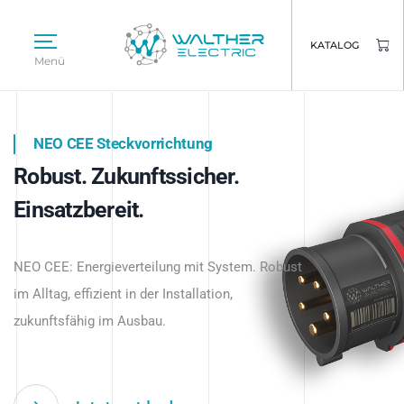
KATALOG
Menü
NEO CEE Steckvorrichtung
NEO ISY System
Robust. Zukunftssicher.
Intelligenz trifft Energie.
WALTHER ELECTRIC
Einsatzbereit.
Intelligente Stromverteilung
Das innovative Stecksystem für industrielle
beginnt hier.
NEO CEE: Energieverteilung mit System. Robust
Anwendungen – robust, IP-geschützt und
im Alltag, effizient in der Installation,
zukunftsfähig.
zukunftsfähig im Ausbau.
Jetzt entdecken
Jetzt entdecken