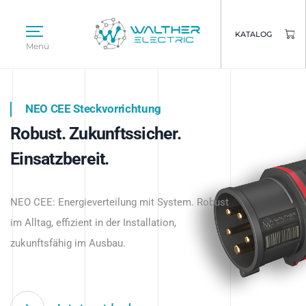
KATALOG
Menü
NEO CEE Steckvorrichtung
NEO ISY System
Robust. Zukunftssicher.
Intelligenz trifft Energie.
WALTHER ELECTRIC
Einsatzbereit.
Intelligente Stromverteilung
Das innovative Stecksystem für industrielle
beginnt hier.
NEO CEE: Energieverteilung mit System. Robust
Anwendungen – robust, IP-geschützt und
im Alltag, effizient in der Installation,
zukunftsfähig.
zukunftsfähig im Ausbau.
Jetzt entdecken
Jetzt entdecken