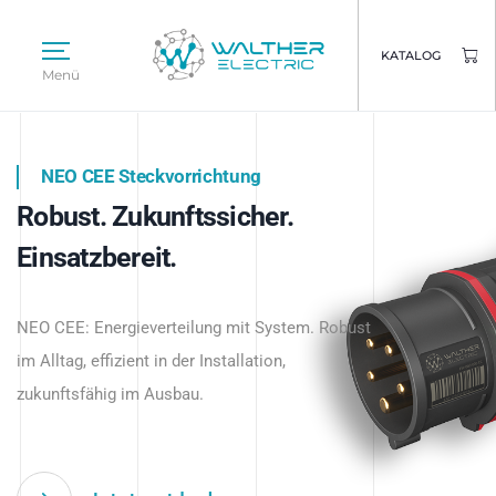
KATALOG
Menü
NEO CEE Steckvorrichtung
NEO ISY System
Robust. Zukunftssicher.
Intelligenz trifft Energie.
WALTHER ELECTRIC
Einsatzbereit.
Intelligente Stromverteilung
Das innovative Stecksystem für industrielle
beginnt hier.
NEO CEE: Energieverteilung mit System. Robust
Anwendungen – robust, IP-geschützt und
im Alltag, effizient in der Installation,
zukunftsfähig.
zukunftsfähig im Ausbau.
Jetzt entdecken
Jetzt entdecken