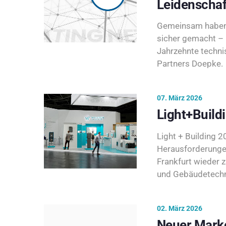
Leidenschaf
Gemeinsam haben 
sicher gemacht – 
Jahrzehnte techni
Partners Doepke.
07. März 2026
Light+Build
Light + Building 20
Herausforderunge
Frankfurt wieder 
und Gebäudetechni
02. März 2026
Neuer Marke