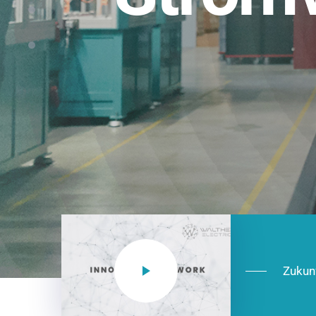
Einsatzberei
NEO CEE: Energieverteilung mit System.
effizient in der Installation, zukunftsfäh
Jetzt entdecken
Zukun