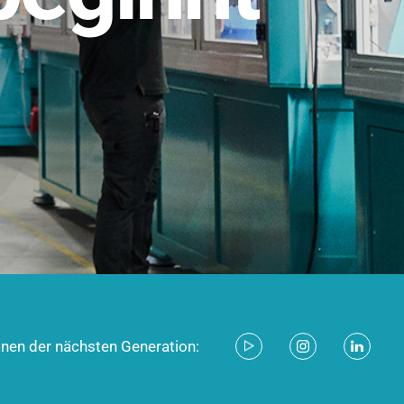
stem für industrielle Anwendungen –
d zukunftsfähig.
ecken
onen der nächsten Generation: