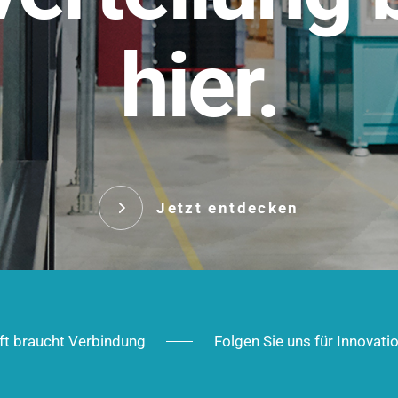
t.
hier.
Das innovative Stecksy
robust, IP-geschützt un
 Robust im Alltag,
ig im Ausbau.
Jetzt entd
Jetzt entdecken
ft braucht Verbindung
Folgen Sie uns für Innovati