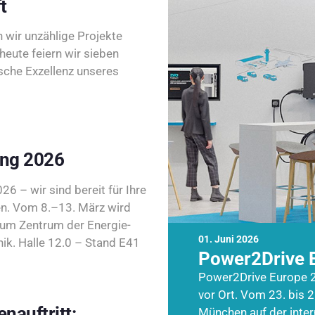
t
wir unzählige Projekte
heute feiern wir sieben
sche Exzellenz unseres
ing 2026
26 – wir sind bereit für Ihre
n. Vom 8.–13. März wird
zum Zentrum der Energie-
01. Juni 2026
k. Halle 12.0 – Stand E41
Power2Drive 
Power2Drive Europe 2
vor Ort. Vom 23. bis 2
nauftritt:
München auf der inte