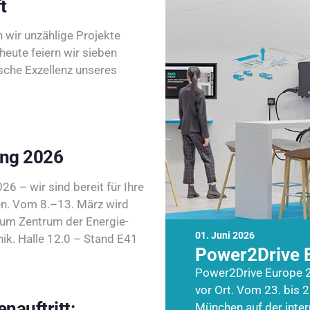
t
wir unzählige Projekte
heute feiern wir sieben
sche Exzellenz unseres
ing 2026
26 – wir sind bereit für Ihre
n. Vom 8.–13. März wird
zum Zentrum der Energie-
01. Juni 2026
k. Halle 12.0 – Stand E41
Power2Drive 
Power2Drive Europe 2
vor Ort. Vom 23. bis 2
nauftritt:
München auf der inte