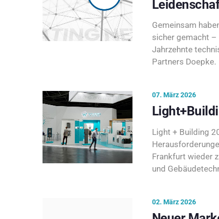
Leidenschaf
Gemeinsam haben 
sicher gemacht – 
Jahrzehnte techni
Partners Doepke.
07. März 2026
Light+Build
Light + Building 20
Herausforderunge
Frankfurt wieder 
und Gebäudetechni
02. März 2026
Neuer Marke