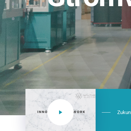
Einsatzberei
NEO CEE: Energieverteilung mit System.
effizient in der Installation, zukunftsfäh
Jetzt entdecken
Zukun