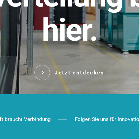
t.
hier.
Das innovative Stecksy
robust, IP-geschützt un
 Robust im Alltag,
ig im Ausbau.
Jetzt entd
Jetzt entdecken
ft braucht Verbindung
Folgen Sie uns für Innovati