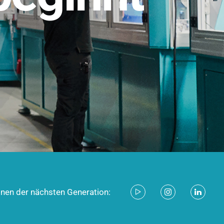
stem für industrielle Anwendungen –
d zukunftsfähig.
ecken
onen der nächsten Generation: