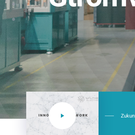
Einsatzberei
NEO CEE: Energieverteilung mit System.
effizient in der Installation, zukunftsfäh
Jetzt entdecken
Zukun