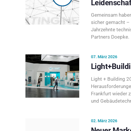
Leidenschaf
Gemeinsam haben 
sicher gemacht – 
Jahrzehnte techni
Partners Doepke.
07. März 2026
Light+Build
Light + Building 20
Herausforderunge
Frankfurt wieder 
und Gebäudetechni
02. März 2026
Neuer Marke