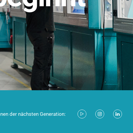
stem für industrielle Anwendungen –
d zukunftsfähig.
ecken
onen der nächsten Generation: