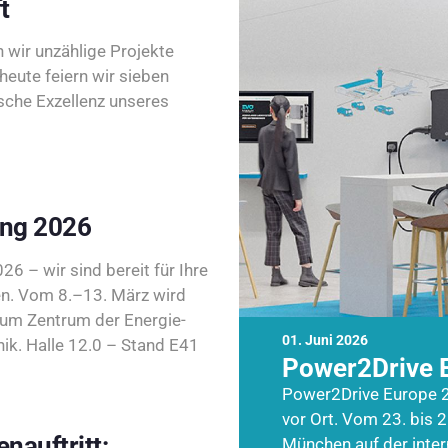
t
wir unzählige Projekte
heute feiern wir sieben
sche Exzellenz unseres
ing 2026
26 – wir sind bereit für Ihre
n. Vom 8.–13. März wird
zum Zentrum der Energie-
01. Juni 2026
k. Halle 12.0 – Stand E41
Power2Drive 
Power2Drive Europe 2
vor Ort. Vom 23. bis 2
nauftritt:
München auf der inte