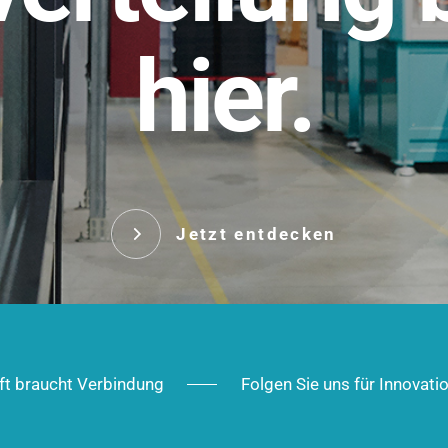
t.
hier.
Das innovative Stecksy
robust, IP-geschützt un
 Robust im Alltag,
ig im Ausbau.
Jetzt entd
Jetzt entdecken
ft braucht Verbindung
Folgen Sie uns für Innovati