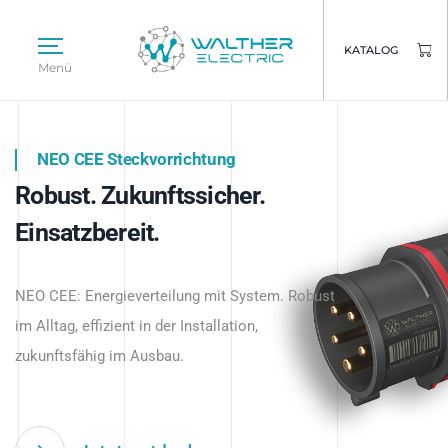
KATALOG
Menü
NEO CEE Steckvorrichtung
NEO ISY System
Robust. Zukunftssicher.
Intelligenz trifft Energie.
WALTHER ELECTRIC
Einsatzbereit.
Intelligente Stromverteilung
Das innovative Stecksystem für industrielle
beginnt hier.
NEO CEE: Energieverteilung mit System. Robust
Anwendungen – robust, IP-geschützt und
im Alltag, effizient in der Installation,
zukunftsfähig.
zukunftsfähig im Ausbau.
Jetzt entdecken
Jetzt entdecken