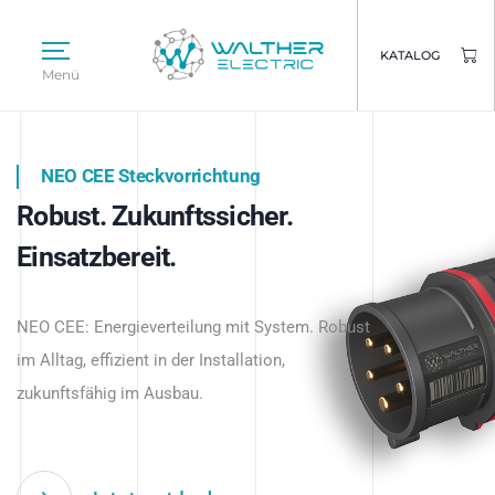
KATALOG
Menü
NEO CEE Steckvorrichtung
NEO ISY System
Robust. Zukunftssicher.
Intelligenz trifft Energie.
WALTHER ELECTRIC
Einsatzbereit.
Intelligente Stromverteilung
Das innovative Stecksystem für industrielle
beginnt hier.
NEO CEE: Energieverteilung mit System. Robust
Anwendungen – robust, IP-geschützt und
im Alltag, effizient in der Installation,
zukunftsfähig.
zukunftsfähig im Ausbau.
Jetzt entdecken
Jetzt entdecken