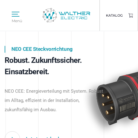
KATALOG
Menü
NEO CEE Steckvorrichtung
NEO ISY System
Robust. Zukunftssicher.
Intelligenz trifft Energie.
WALTHER ELECTRIC
Einsatzbereit.
Intelligente Stromverteilung
Das innovative Stecksystem für industrielle
beginnt hier.
NEO CEE: Energieverteilung mit System. Robust
Anwendungen – robust, IP-geschützt und
im Alltag, effizient in der Installation,
zukunftsfähig.
zukunftsfähig im Ausbau.
Jetzt entdecken
Jetzt entdecken