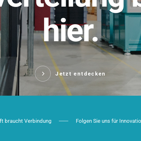
t.
hier.
Das innovative Stecksy
robust, IP-geschützt un
 Robust im Alltag,
ig im Ausbau.
Jetzt entd
Jetzt entdecken
ft braucht Verbindung
Folgen Sie uns für Innovati