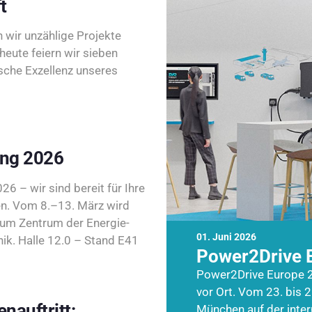
t
wir unzählige Projekte
heute feiern wir sieben
sche Exzellenz unseres
ing 2026
26 – wir sind bereit für Ihre
n. Vom 8.–13. März wird
zum Zentrum der Energie-
01. Juni 2026
k. Halle 12.0 – Stand E41
Power2Drive 
Power2Drive Europe 2
vor Ort. Vom 23. bis 2
nauftritt:
München auf der inte