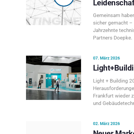
Leidenschaf
Gemeinsam haben 
sicher gemacht – 
Jahrzehnte techni
Partners Doepke.
07. März 2026
Light+Build
Light + Building 20
Herausforderunge
Frankfurt wieder 
und Gebäudetechni
02. März 2026
Neuer Marke