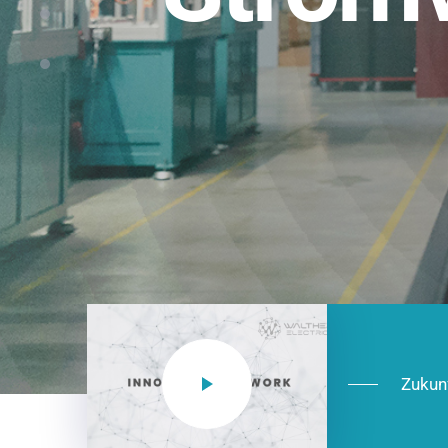
Einsatzberei
NEO CEE: Energieverteilung mit System.
effizient in der Installation, zukunftsfäh
Jetzt entdecken
Zukun