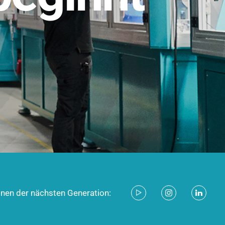
stem für industrielle Anwendungen –
d zukunftsfähig.
ecken
onen der nächsten Generation: