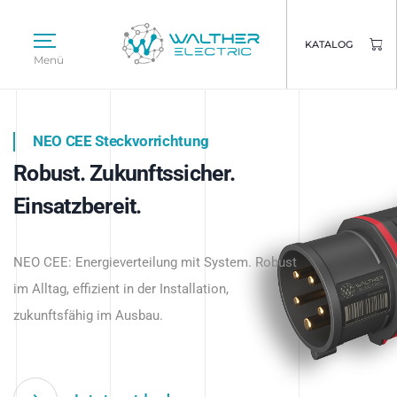
KATALOG
Menü
NEO CEE Steckvorrichtung
NEO ISY System
Robust. Zukunftssicher.
Intelligenz trifft Energie.
WALTHER ELECTRIC
Einsatzbereit.
Intelligente Stromverteilung
Das innovative Stecksystem für industrielle
beginnt hier.
NEO CEE: Energieverteilung mit System. Robust
Anwendungen – robust, IP-geschützt und
im Alltag, effizient in der Installation,
zukunftsfähig.
zukunftsfähig im Ausbau.
Jetzt entdecken
Jetzt entdecken