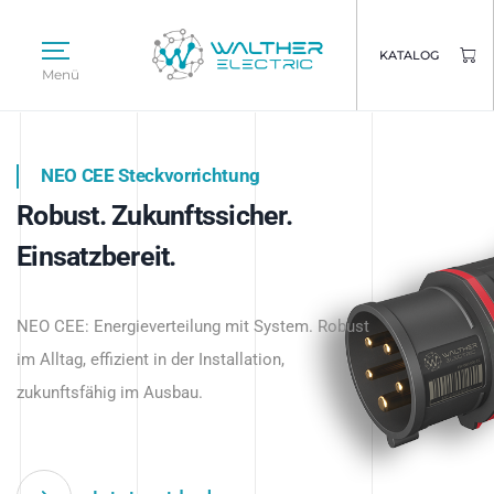
KATALOG
Menü
NEO CEE Steckvorrichtung
NEO ISY System
Robust. Zukunftssicher.
Intelligenz trifft Energie.
WALTHER ELECTRIC
Einsatzbereit.
Intelligente Stromverteilung
Das innovative Stecksystem für industrielle
beginnt hier.
NEO CEE: Energieverteilung mit System. Robust
Anwendungen – robust, IP-geschützt und
im Alltag, effizient in der Installation,
zukunftsfähig.
zukunftsfähig im Ausbau.
Jetzt entdecken
Jetzt entdecken