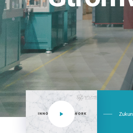
Einsatzberei
NEO CEE: Energieverteilung mit System.
effizient in der Installation, zukunftsfäh
Jetzt entdecken
Zukun