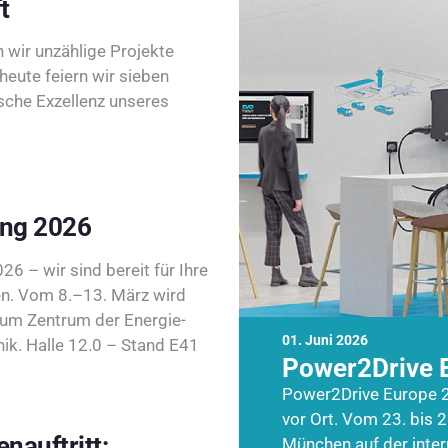
t
wir unzählige Projekte
heute feiern wir sieben
sche Exzellenz unseres
ing 2026
26 – wir sind bereit für Ihre
n. Vom 8.–13. März wird
zum Zentrum der Energie-
01. Juni 2026
k. Halle 12.0 – Stand E41
Power2Drive 
Power2Drive Europe 2
vor Ort. Vom 23. bis 2
nauftritt:
München auf der inte