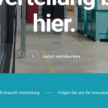
t.
hier.
Das innovative Stecksy
robust, IP-geschützt un
 Robust im Alltag,
ig im Ausbau.
Jetzt entd
Jetzt entdecken
ft braucht Verbindung
Folgen Sie uns für Innovati