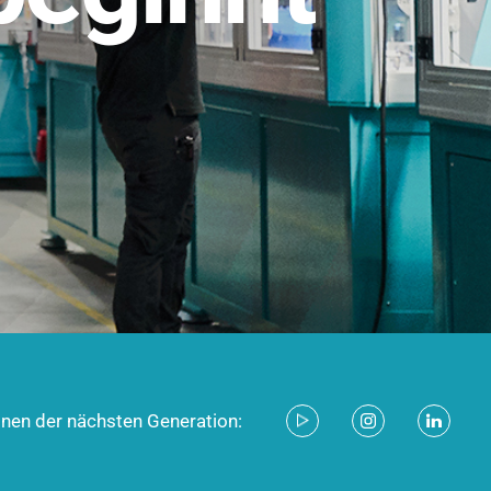
stem für industrielle Anwendungen –
d zukunftsfähig.
ecken
onen der nächsten Generation: