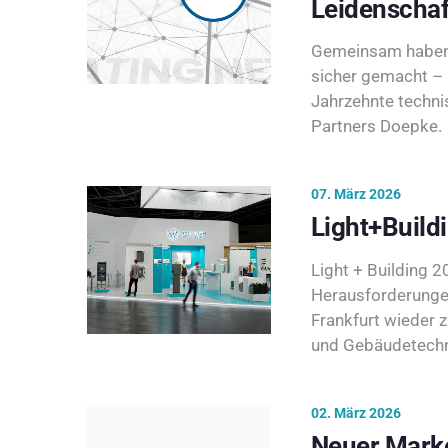
Leidenschaf
Gemeinsam haben 
sicher gemacht – 
Jahrzehnte techni
Partners Doepke.
07. März 2026
Light+Build
Light + Building 20
Herausforderunge
Frankfurt wieder 
und Gebäudetechni
02. März 2026
Neuer Marke