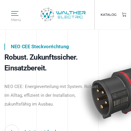
KATALOG
Menü
NEO CEE Steckvorrichtung
NEO ISY System
Robust. Zukunftssicher.
Intelligenz trifft Energie.
WALTHER ELECTRIC
Einsatzbereit.
Intelligente Stromverteilung
Das innovative Stecksystem für industrielle
beginnt hier.
NEO CEE: Energieverteilung mit System. Robust
Anwendungen – robust, IP-geschützt und
im Alltag, effizient in der Installation,
zukunftsfähig.
zukunftsfähig im Ausbau.
Jetzt entdecken
Jetzt entdecken