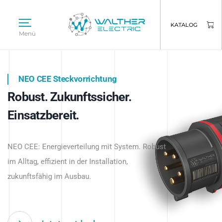
KATALOG
Menü
NEO CEE Steckvorrichtung
NEO ISY System
Robust. Zukunftssicher.
Intelligenz trifft Energie.
WALTHER ELECTRIC
Einsatzbereit.
Intelligente Stromverteilung
Das innovative Stecksystem für industrielle
beginnt hier.
NEO CEE: Energieverteilung mit System. Robust
Anwendungen – robust, IP-geschützt und
im Alltag, effizient in der Installation,
zukunftsfähig.
zukunftsfähig im Ausbau.
Jetzt entdecken
Jetzt entdecken