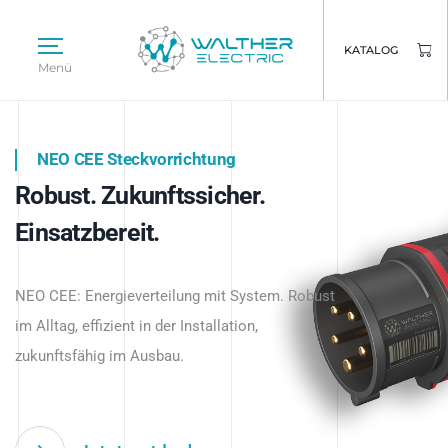
KATALOG
Menü
NEO CEE Steckvorrichtung
NEO ISY System
Robust. Zukunftssicher.
Intelligenz trifft Energie.
WALTHER ELECTRIC
Einsatzbereit.
Intelligente Stromverteilung
Das innovative Stecksystem für industrielle
beginnt hier.
NEO CEE: Energieverteilung mit System. Robust
Anwendungen – robust, IP-geschützt und
im Alltag, effizient in der Installation,
zukunftsfähig.
zukunftsfähig im Ausbau.
Jetzt entdecken
Jetzt entdecken