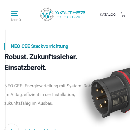
KATALOG
Menü
NEO CEE Steckvorrichtung
NEO ISY System
Robust. Zukunftssicher.
Intelligenz trifft Energie.
WALTHER ELECTRIC
Einsatzbereit.
Intelligente Stromverteilung
Das innovative Stecksystem für industrielle
beginnt hier.
NEO CEE: Energieverteilung mit System. Robust
Anwendungen – robust, IP-geschützt und
im Alltag, effizient in der Installation,
zukunftsfähig.
zukunftsfähig im Ausbau.
Jetzt entdecken
Jetzt entdecken