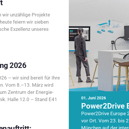
t
wir unzählige Projekte
heute feiern wir sieben
sche Exzellenz unseres
ing 2026
26 – wir sind bereit für Ihre
n. Vom 8.–13. März wird
zum Zentrum der Energie-
01. Juni 2026
k. Halle 12.0 – Stand E41
Power2Drive 
Power2Drive Europe 2
vor Ort. Vom 23. bis 2
nauftritt:
München auf der inte