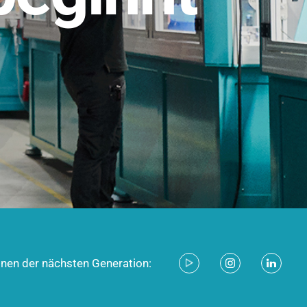
stem für industrielle Anwendungen –
d zukunftsfähig.
ecken
onen der nächsten Generation: