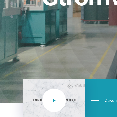
Einsatzberei
NEO CEE: Energieverteilung mit System.
effizient in der Installation, zukunftsfäh
Jetzt entdecken
Zukun