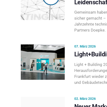
Leidenschaf
Gemeinsam haben 
sicher gemacht – 
Jahrzehnte techni
Partners Doepke.
07. März 2026
Light+Build
Light + Building 20
Herausforderunge
Frankfurt wieder 
und Gebäudetechni
02. März 2026
Neuer Marke